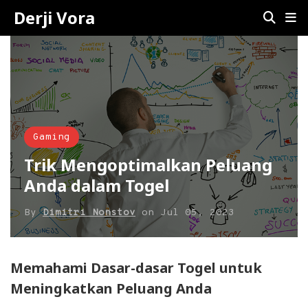
Derji Vora
Gaming
Trik Mengoptimalkan Peluang
Anda dalam Togel
By
Dimitri Nonstov
on
Jul 05, 2023
Memahami Dasar-dasar Togel untuk
Meningkatkan Peluang Anda