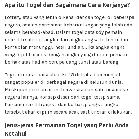
Apa itu Togel dan Bagaimana Cara Kerjanya?
Lottery, atau yang lebih dikenal dengan togel di beberapa
negara, adalah permainan keberuntungan yang telah ada
selama berabad-abad. Dalam togel
data sdy
pemain
memilih satu set angka dari angka-angka tertentu dan
kemudian menunggu hasil undian. Jika angka-angka
yang dipilih cocok dengan angka yang diundi, pemain
berhak atas hadiah berupa uang tunai atau barang.
Togel dimulai pada abad ke-15 di Italia dan menjadi
sangat populer di berbagai negara di seluruh dunia.
Meskipun permainan ini bervariasi dari satu negara ke
negara lainnya, konsep dasar dari togel tetap sama.
Pemain memilih angka dan berharap angka-angka
tersebut akan dipilih secara acak saat undian dilakukan.
Jenis-jenis Permainan Togel yang Perlu Anda
Ketahui