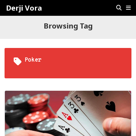
Derji Vora
Browsing Tag
Poker