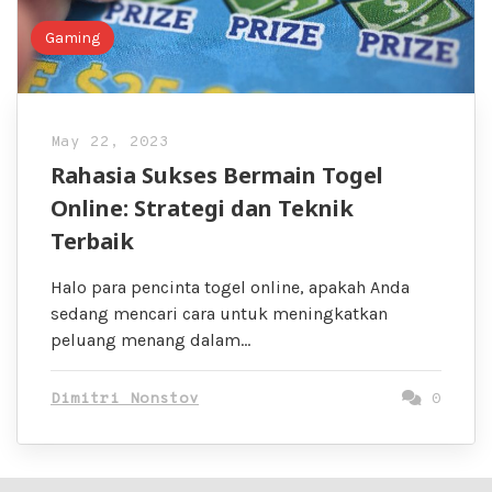
Gaming
May 22, 2023
Rahasia Sukses Bermain Togel
Online: Strategi dan Teknik
Terbaik
Halo para pencinta togel online, apakah Anda
sedang mencari cara untuk meningkatkan
peluang menang dalam…
Dimitri Nonstov
0