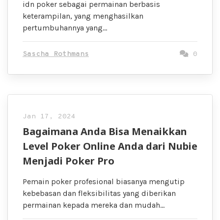
idn poker sebagai permainan berbasis
keterampilan, yang menghasilkan
pertumbuhannya yang…
Sascha Rothmans
0
Jan 17, 2024
Bagaimana Anda Bisa Menaikkan
Level Poker Online Anda dari Nubie
Menjadi Poker Pro
Pemain poker profesional biasanya mengutip
kebebasan dan fleksibilitas yang diberikan
permainan kepada mereka dan mudah…