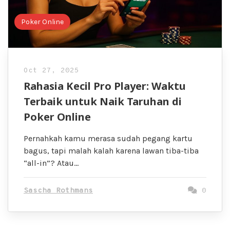
Poker Online
Oct 27, 2025
Rahasia Kecil Pro Player: Waktu
Terbaik untuk Naik Taruhan di
Poker Online
Pernahkah kamu merasa sudah pegang kartu
bagus, tapi malah kalah karena lawan tiba-tiba
“all-in”? Atau…
Sascha Rothmans
0