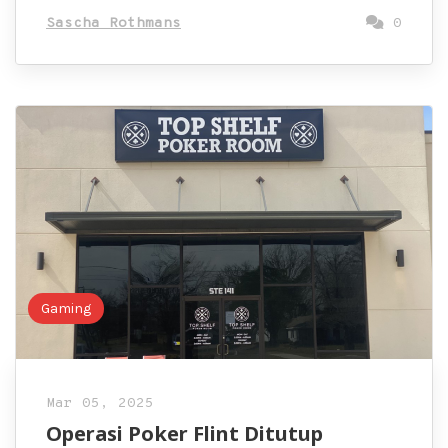
Sascha Rothmans
0
Gaming
Mar 05, 2025
Operasi Poker Flint Ditutup