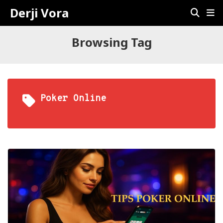
Derji Vora
Browsing Tag
Poker Online