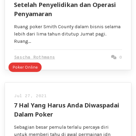
Setelah Penyelidikan dan Operasi
Penyamaran
Ruang poker Smith County dalam bisnis selama
lebih dari lima tahun ditutup Jumat pagi.
Ruang…
Sascha Rothmans
0
Poker Online
Jul 27, 2021
7 Hal Yang Harus Anda Diwaspadai
Dalam Poker
Sebagian besar pemula terlalu percaya diri
untuk memberi tahu di awal permainan idn