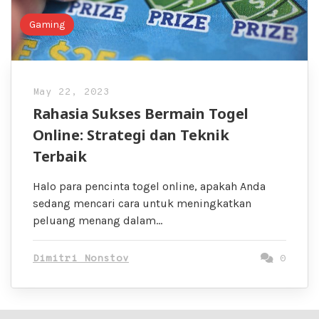
Gaming
May 22, 2023
Rahasia Sukses Bermain Togel
Online: Strategi dan Teknik
Terbaik
Halo para pencinta togel online, apakah Anda
sedang mencari cara untuk meningkatkan
peluang menang dalam…
Dimitri Nonstov
0