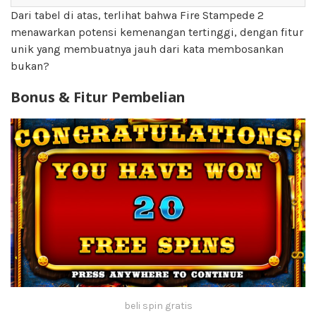
Dari tabel di atas, terlihat bahwa Fire Stampede 2
menawarkan potensi kemenangan tertinggi, dengan fitur
unik yang membuatnya jauh dari kata membosankan
bukan?
Bonus & Fitur Pembelian
beli spin gratis