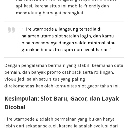
aplikasi, karena situs ini mobile-friendly dan
mendukung berbagai perangkat.
“Fire Stampede 2 langsung tersedia di
halaman utama slot setelah login, dan kamu
bisa mencobanya dengan saldo minimal atau
gunakan bonus free spin dari event harian.”
Dengan pengalaman bermain yang stabil, keamanan data
pemain, dan banyak promo cashback serta rollingan,
Vio88 jadi salah satu situs yang paling
direkomendasikan oleh komunitas slot gacor tahun ini.
Kesimpulan: Slot Baru, Gacor, dan Layak
Dicoba!
Fire Stampede 2 adalah permainan yang bukan hanya
lebih dari sekadar sekuel, karena ia adalah evolusi dari