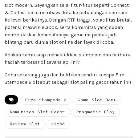
slot modern. Bayangkan saja, fitur-fitur seperti Connect
& Collect bisa membawa kita ke petualangan bermain
ke level berikutnya. Dengan RTP tinggi, volatilitas brutal,
potensi maxwin 8.300x, serta komunitas yang sudah
membuktikan kehebatannya, game ini pantas jadi
bintang baru dunia slot online dan layak di coba.
Apakah kamu siap menaklukkan stampede dan berburu
hadiah terbesar di savana api ini?
Coba sekarang juga dan buktikan sendiri kenapa Fire
Stampede 2 disebut sebagai slot paling gacor tahun ini!
Fire Stampede 2
Game Slot Baru
Komunitas Slot Gacor
Pragmatic Play
Review Slot
vio88