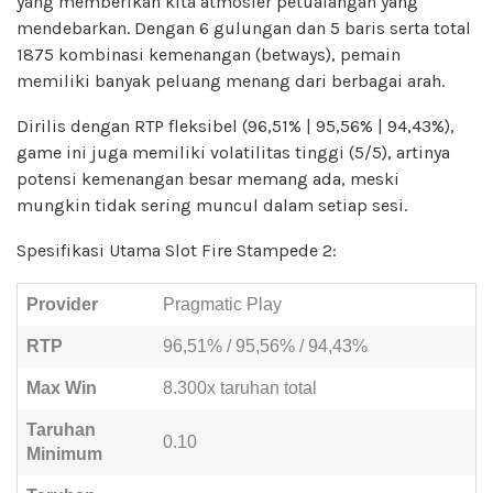
yang memberikan kita atmosfer petualangan yang
mendebarkan. Dengan 6 gulungan dan 5 baris serta total
1875 kombinasi kemenangan (betways), pemain
memiliki banyak peluang menang dari berbagai arah.
Dirilis dengan RTP fleksibel (96,51% | 95,56% | 94,43%),
game ini juga memiliki volatilitas tinggi (5/5), artinya
potensi kemenangan besar memang ada, meski
mungkin tidak sering muncul dalam setiap sesi.
Spesifikasi Utama Slot Fire Stampede 2:
Provider
Pragmatic Play
RTP
96,51% / 95,56% / 94,43%
Max Win
8.300x taruhan total
Taruhan
0.10
Minimum