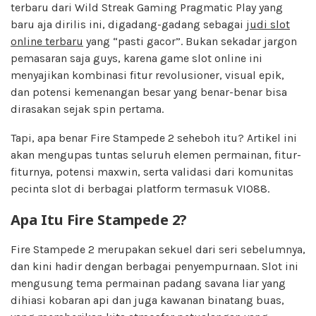
terbaru dari Wild Streak Gaming Pragmatic Play yang
baru aja dirilis ini, digadang-gadang sebagai
judi slot
online terbaru
yang “pasti gacor”. Bukan sekadar jargon
pemasaran saja guys, karena game slot online ini
menyajikan kombinasi fitur revolusioner, visual epik,
dan potensi kemenangan besar yang benar-benar bisa
dirasakan sejak spin pertama.
Tapi, apa benar Fire Stampede 2 seheboh itu? Artikel ini
akan mengupas tuntas seluruh elemen permainan, fitur-
fiturnya, potensi maxwin, serta validasi dari komunitas
pecinta slot di berbagai platform termasuk VIO88.
Apa Itu Fire Stampede 2?
Fire Stampede 2 merupakan sekuel dari seri sebelumnya,
dan kini hadir dengan berbagai penyempurnaan. Slot ini
mengusung tema permainan padang savana liar yang
dihiasi kobaran api dan juga kawanan binatang buas,