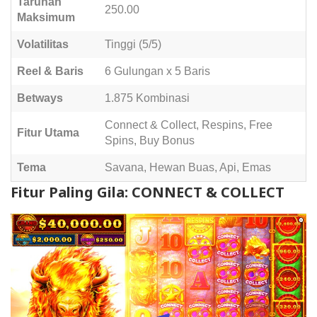
Taruhan
250.00
Maksimum
Volatilitas
Tinggi (5/5)
Reel & Baris
6 Gulungan x 5 Baris
Betways
1.875 Kombinasi
Connect & Collect, Respins, Free
Fitur Utama
Spins, Buy Bonus
Tema
Savana, Hewan Buas, Api, Emas
Fitur Paling Gila: CONNECT & COLLECT