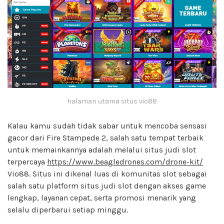
halaman utama situs vio88
Kalau kamu sudah tidak sabar untuk mencoba sensasi
gacor dari Fire Stampede 2, salah satu tempat terbaik
untuk memainkannya adalah melalui situs judi slot
terpercaya
https://www.beagledrones.com/drone-kit/
Vio88. Situs ini dikenal luas di komunitas slot sebagai
salah satu platform situs judi slot dengan akses game
lengkap, layanan cepat, serta promosi menarik yang
selalu diperbarui setiap minggu.